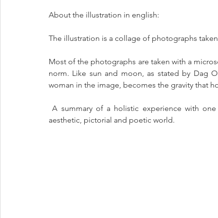
About the illustration in english:
The illustration is a collage of photographs taken
Most of the photographs are taken with a micros
norm. Like sun and moon, as stated by Dag Ola
woman in the image, becomes the gravity that hol
 A summary of a holistic experience with one leg in the research environment and one leg in the 
aesthetic, pictorial and poetic world. 