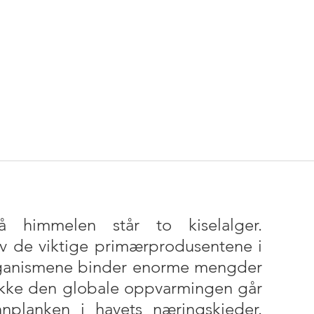
immelen står to kiselalger. 
v de viktige primærprodusentene i 
rganismene binder enorme mengder 
ikke den globale oppvarmingen går 
planken i havets næringskjeder. 